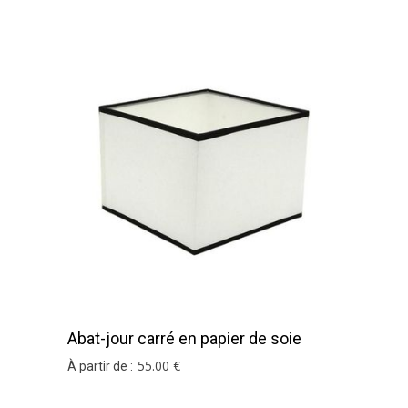
Abat-jour carré en papier de soie
blanc
55
.00
€
À partir de :