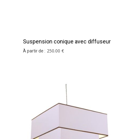
Suspension conique avec diffuseur
en papier de soie
250
.00
€
À partir de :