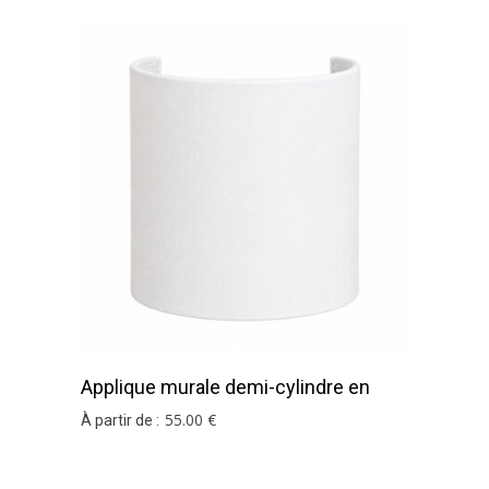
Applique murale demi-cylindre en
coton blanc
55
.00
€
À partir de :