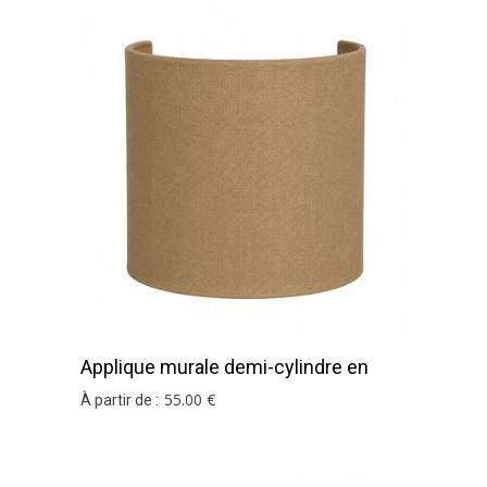
Applique murale demi-cylindre en
coton ficelle
55
.00
€
À partir de :