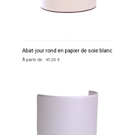
Abat-jour rond en papier de soie blanc
bordure noire
45
.00
€
À partir de :