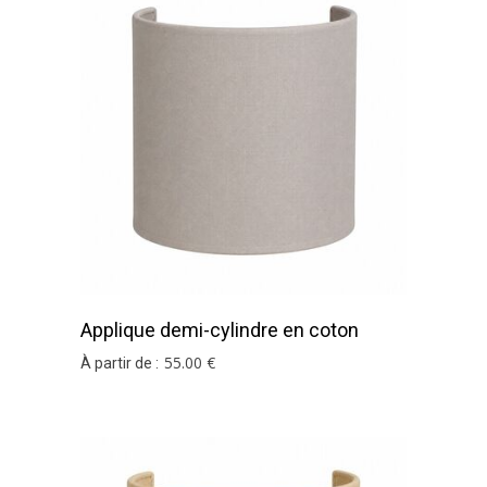
Applique demi-cylindre en coton
argile
55
.00
€
À partir de :