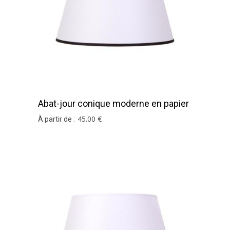
Abat-jour conique moderne en papier
de soie blanc
45
.00
€
À partir de :