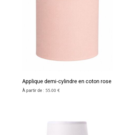
Applique demi-cylindre en coton rose
pâle
55
.00
€
À partir de :