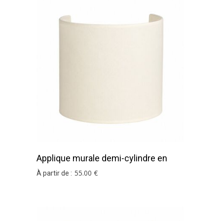
Applique murale demi-cylindre en
coton ivoire
55
.00
€
À partir de :