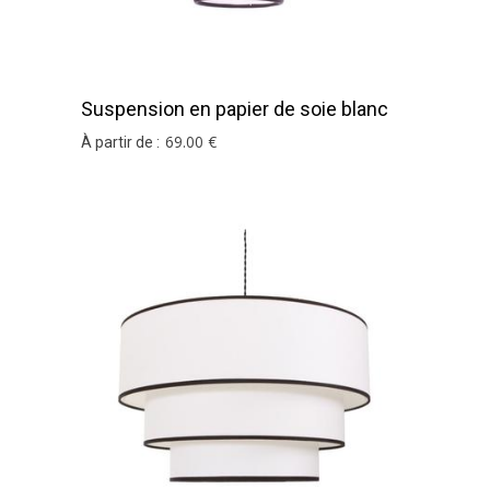
Suspension en papier de soie blanc
cancun
69
.00
€
À partir de :