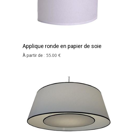
Applique ronde en papier de soie
blanc
55
.00
€
À partir de :