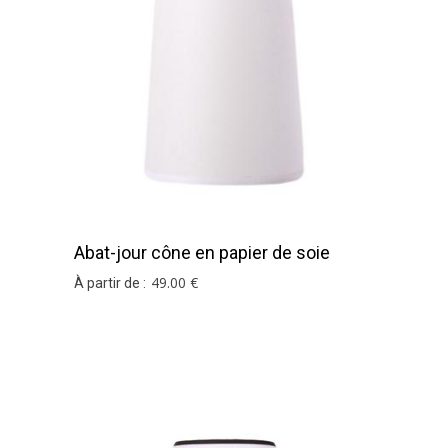
Abat-jour cône en papier de soie
blanc
49
.00
€
À partir de :