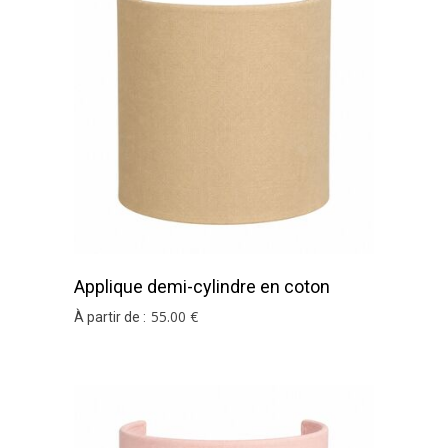
Applique demi-cylindre en coton
sable
55
.00
€
À partir de :