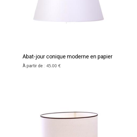
Abat-jour conique moderne en papier
de soie blanc
45
.00
€
À partir de :