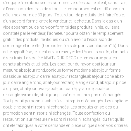
s'engage à rembourser les sommes versées par le client, sans frais,
à l'exception des frais de retour. Le remboursement est dû dans un
délai maximum de 30 jours. Tout retour de produits doit faire l’objet
d’un accord formel entre le vendeur et l’acheteur. Dans le cas d’un
vice apparent ou de non-conformité des produits livrés, qui sera
constaté par le vendeur, l’acheteur pourra obtenir le remplacement
gratuit des produits identiques ou d’un avoir à l’exclusion de
dommage et intérêts (hormis les frais de port voir clause n° 5). Dans
cette hypothèse, le client devra renvoyer les Produits neufs, et intacts
à ses frais. La société ABAT-JOUR-DECO ne rembourse pas les
achats abimés et utilisés. Les abat-jour du rayon abat jour sur
mesure: abat-jour rond,conique forme moderne,abat-jour forme
classique, abat-jour carré, abat-jour rectangle,abat-jour cone,abat-
jour carré angle rond, abat-jour rectangle angle rond, abatjour pince
à clipser, abat-jour ovale,abat-jour carré pyramide, abat-jour
rectangle pyramide, abat-jour plissé ne sont ni repris ni échangés.
Tout poduit personnalisable n'est ni repris ni échangés. Les applique
double ne sont ni repris ni échangés. Les produits en soldes ou
promotion sont ni repris ni échangés. Toute confection ou
restauration sur mesure ne sont ni repris ni échangés, du fait qu’ils
ont été fabriqués à votre demande en pièce unique selon vos critères