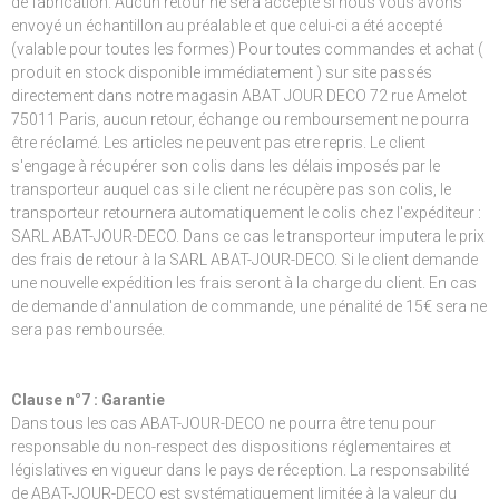
de fabrication. Aucun retour ne sera accepté si nous vous avons
envoyé un échantillon au préalable et que celui-ci a été accepté
(valable pour toutes les formes) Pour toutes commandes et achat (
produit en stock disponible immédiatement ) sur site passés
directement dans notre magasin ABAT JOUR DECO 72 rue Amelot
75011 Paris, aucun retour, échange ou remboursement ne pourra
être réclamé. Les articles ne peuvent pas etre repris. Le client
s'engage à récupérer son colis dans les délais imposés par le
transporteur auquel cas si le client ne récupère pas son colis, le
transporteur retournera automatiquement le colis chez l'expéditeur :
SARL ABAT-JOUR-DECO. Dans ce cas le transporteur imputera le prix
des frais de retour à la SARL ABAT-JOUR-DECO. Si le client demande
une nouvelle expédition les frais seront à la charge du client. En cas
de demande d'annulation de commande, une pénalité de 15€ sera ne
sera pas remboursée.
Clause n°7 : Garantie
Dans tous les cas ABAT-JOUR-DECO ne pourra être tenu pour
responsable du non-respect des dispositions réglementaires et
législatives en vigueur dans le pays de réception. La responsabilité
de ABAT-JOUR-DECO est systématiquement limitée à la valeur du