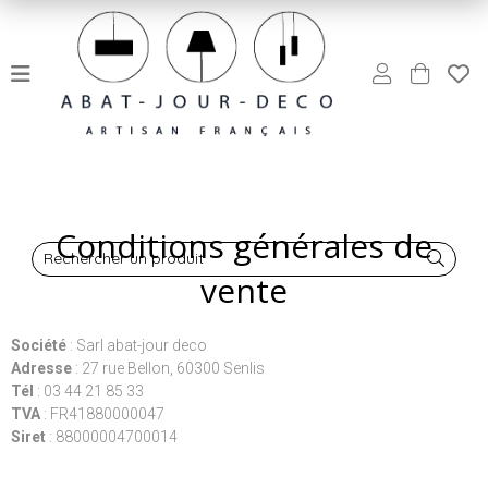
Conditions générales de
Rechercher un produit
vente
Société
: Sarl abat-jour deco
Adresse
: 27 rue Bellon, 60300 Senlis
Tél
: 03 44 21 85 33
TVA
: FR41880000047
Siret
: 88000004700014