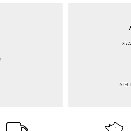
25 A
h
ATEL