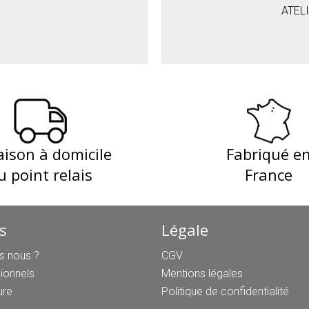
ATEL
aison à domicile
Fabriqué e
u point relais
France
s
Légale
 nous ?
CGV
ionnels
Mentions légales
ure
Politique de confidentialité