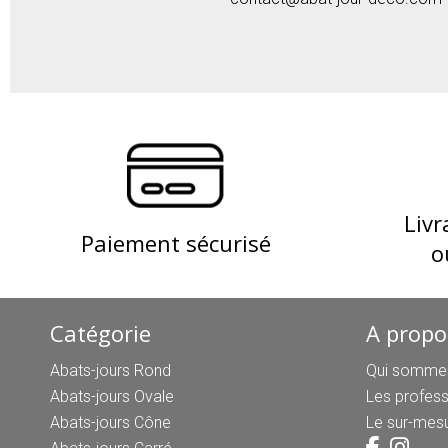
Livr
Paiement sécurisé
o
Catégorie
A propo
Abats-jours Rond
Qui sommes
Abats-jours Ovale
Les profess
Abats-jours Cône
Le sur-mes