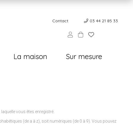
Contact
Contact
03 44 21 85 33
La maison
Sur mesure
 laquelle vous êtes enregistré.
lphabétiques (de a à z), soit numériques (de 0 à 9). Vous pouvez