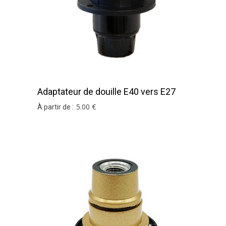
Adaptateur de douille E40 vers E27
Noir
5
.00
€
À partir de :