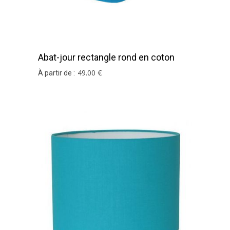
Abat-jour rectangle rond en coton
turquoise
49
.00
€
À partir de :