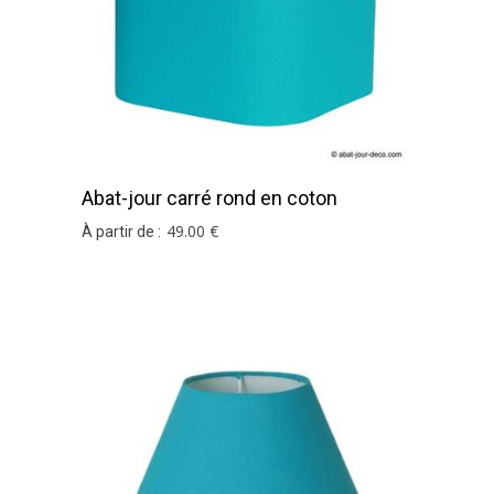
Abat-jour carré rond en coton
turquoise
49
.00
€
À partir de :