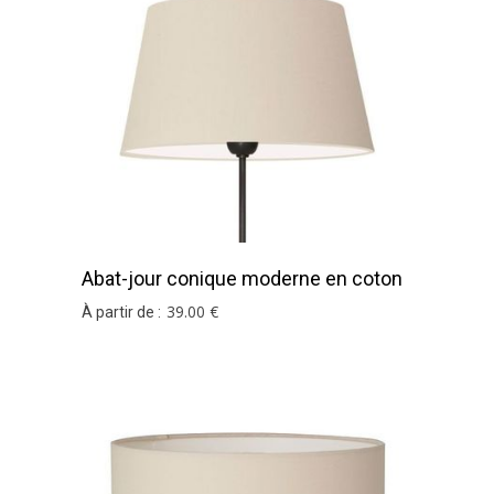
Abat-jour conique moderne en coton
ivoire
39
.00
€
À partir de :