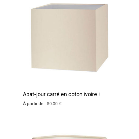
Abat-jour carré en coton ivoire +
bordure noire haut et bas
80
.00
€
À partir de :