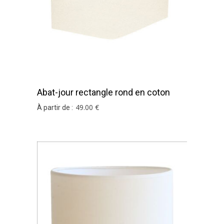
Abat-jour rectangle rond en coton
ivoire
49
.00
€
À partir de :