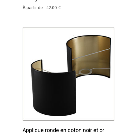
intérieur or
42
.00
€
À partir de :
Applique ronde en coton noir et or