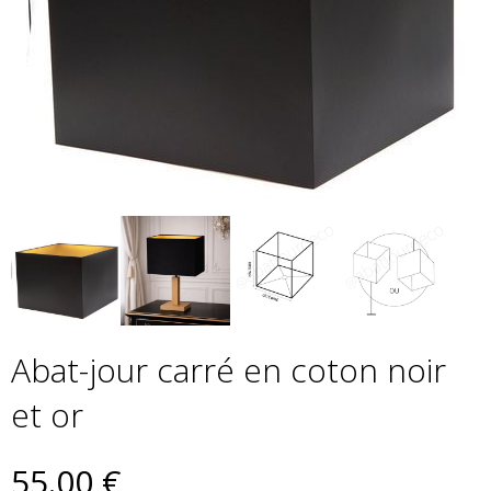
Abat-jour carré en coton noir
et or
55
.00
€