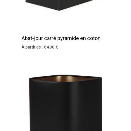
Abat-jour carré pyramide en coton
noir et or
64
.00
€
À partir de :