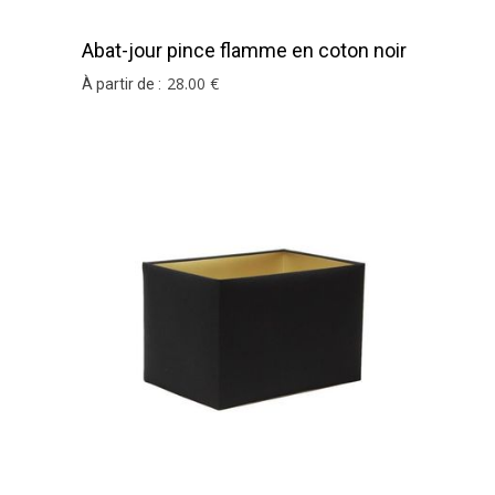
Abat-jour pince flamme en coton noir
et or
28
.00
€
À partir de :