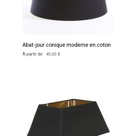
Abat-jour conique moderne en coton
noir et argent
45
.00
€
À partir de :