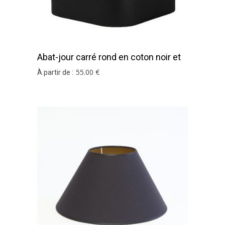
Abat-jour carré rond en coton noir et
or
55
.00
€
À partir de :