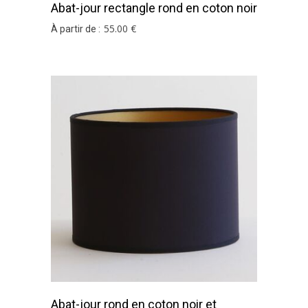
Abat-jour rectangle rond en coton noir
et or
55
.00
€
À partir de :
Abat-jour rond en coton noir et