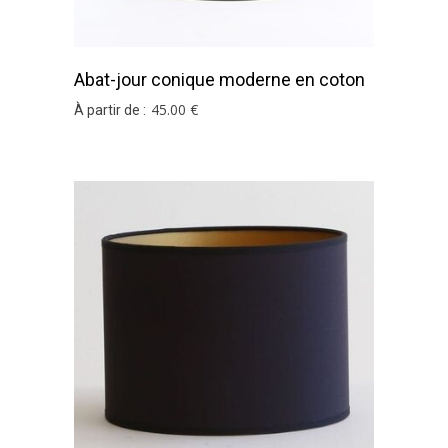
Abat-jour conique moderne en coton
noir et or
45
.00
€
À partir de :