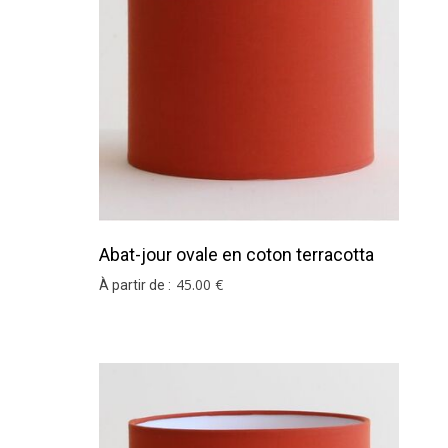
Si vous ne trouvez pas votre coloris ou votre d
Abat-jour ovale en coton terracotta
45
.00
€
À partir de :