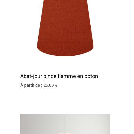
imension, n'hésitez pas à contacter notre
service su
Abat-jour pince flamme en coton
terracotta
25
.00
€
À partir de :