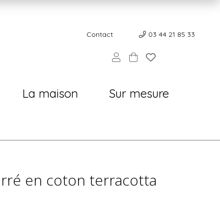
Contact
Contact
03 44 21 85 33
La maison
Sur mesure
arré en coton terracotta