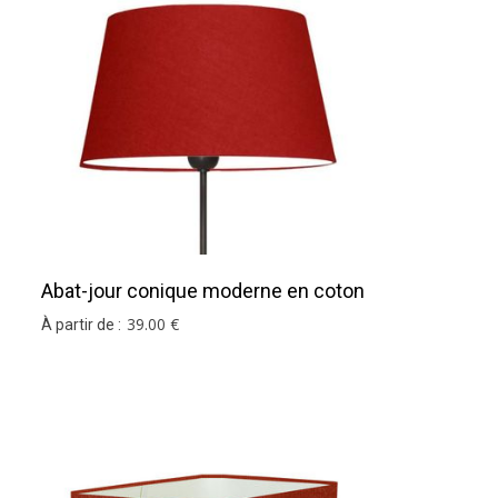
Abat-jour conique moderne en coton
terracotta
39
.00
€
À partir de :