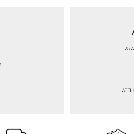
25 A
h
ATEL