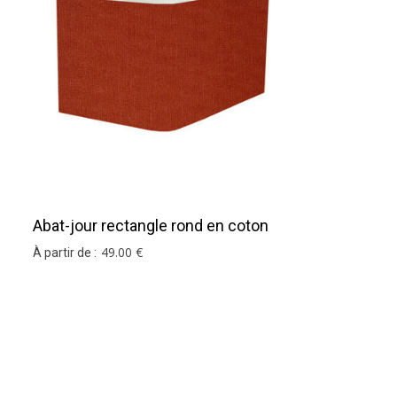
r mesure
.
Abat-jour rectangle rond en coton
terracotta
49
.00
€
À partir de :