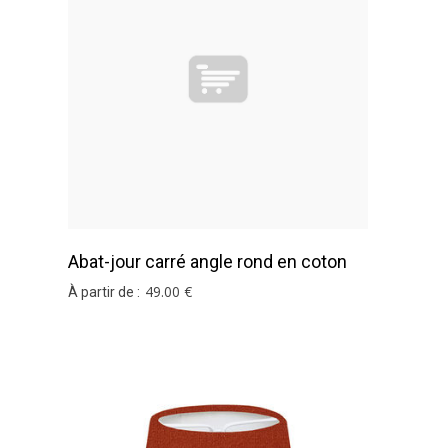
Abat-jour carré angle rond en coton
terracotta
49
.00
€
À partir de :