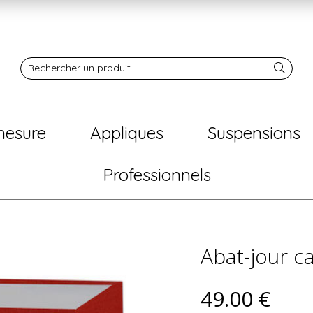
Notre boutique
Rechercher un produit
mesure
Appliques
Suspensions
Professionnels
Abat-jour c
49
.00
€