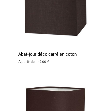
Abat-jour déco carré en coton
chocolat
49
.00
€
À partir de :