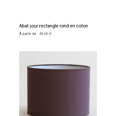
Abat-jour rectangle rond en coton
chocolat
49
.00
€
À partir de :