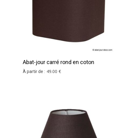
Abat-jour carré rond en coton
chocolat
49
.00
€
À partir de :