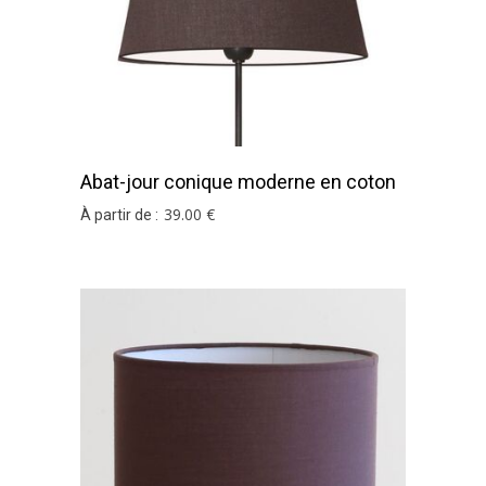
Abat-jour conique moderne en coton
chocolat
39
.00
€
À partir de :