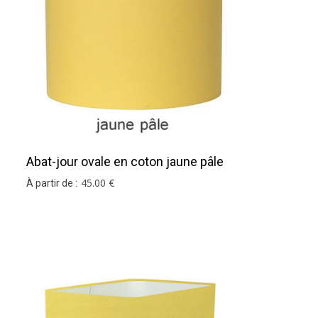
r mesure
.
Abat-jour ovale en coton jaune pâle
45
.00
€
À partir de :