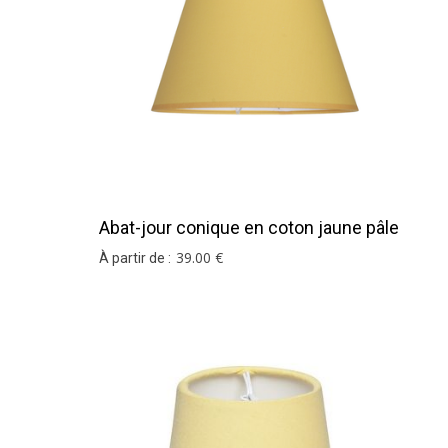
Si vous ne trouvez pas votre coloris ou votre d
Abat-jour conique en coton jaune pâle
39
.00
€
À partir de :