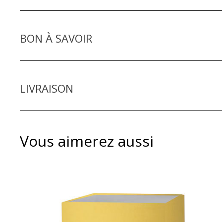
LONGUEUR x LARGEUR x HAUTEUR
BON À SAVOIR
DÉTAILS ET CONSEILS D'ENTRETIEN
LIVRAISON
Vous aimerez aussi
Les différents types de livraison