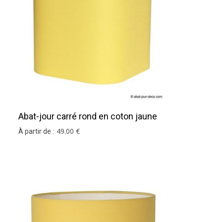
Abat-jour carré rond en coton jaune
pâle
49
.00
€
À partir de :