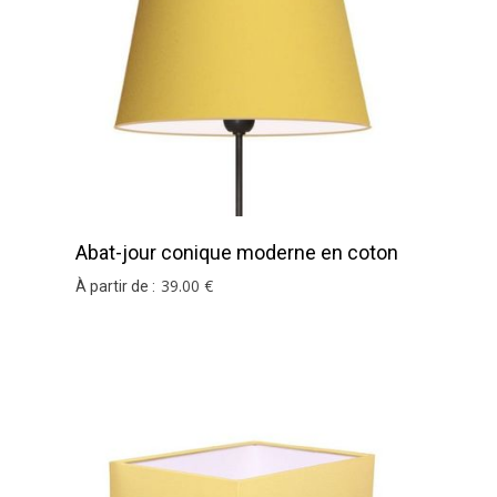
imension, n'hésitez pas à contacter notre
service su
Abat-jour conique moderne en coton
jaune pâle
39
.00
€
À partir de :