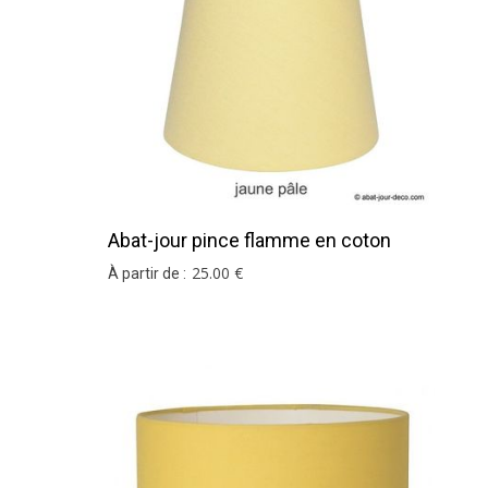
Abat-jour pince flamme en coton
jaune pâle
25
.00
€
À partir de :