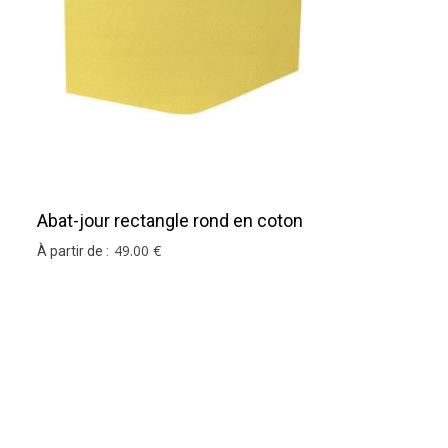
Abat-jour rectangle rond en coton
jaune pâle
49
.00
€
À partir de :