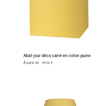
Abat-jour déco carré en coton jaune
pâle
49
.00
€
À partir de :