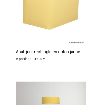
Abat-jour rectangle en coton jaune
pâle
49
.00
€
À partir de :