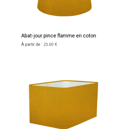
Abat-jour pince flamme en coton
moutarde
25
.00
€
À partir de :