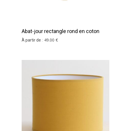
Abat-jour rectangle rond en coton
moutarde
49
.00
€
À partir de :