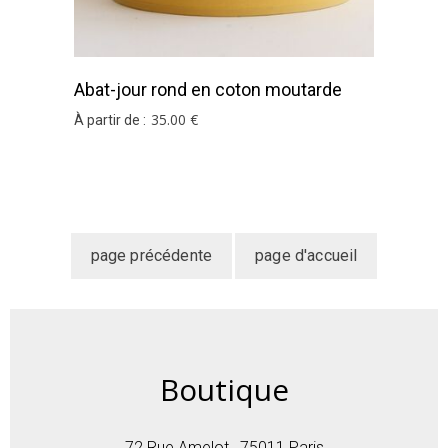
Abat-jour rond en coton moutarde
35
.00
€
À partir de :
Boutique
72 Rue Amelot , 75011 Paris