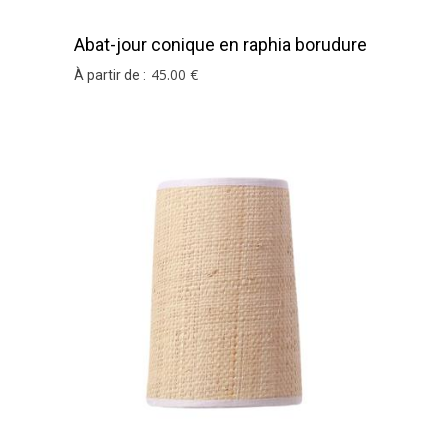
Abat-jour conique en raphia borudure
noire
45
.00
€
À partir de :