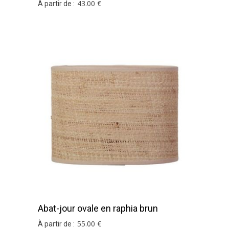
brun
43
.00
€
À partir de :
Abat-jour ovale en raphia brun
55
.00
€
À partir de :