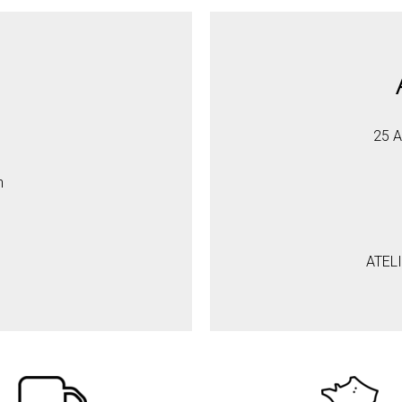
25 A
h
ATEL