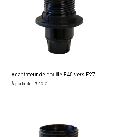
Adaptateur de douille E40 vers E27
Noir
5
.00
€
À partir de :