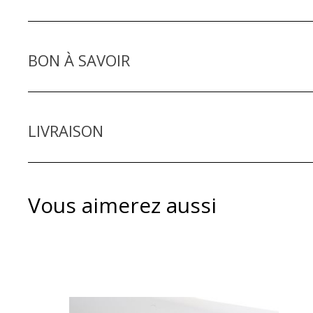
BON À SAVOIR
DÉTAILS ET CONSEILS D'ENTRETIEN
LIVRAISON
Vous aimerez aussi
Les différents types de livraison