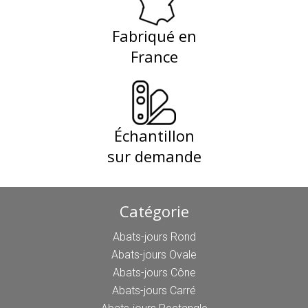
Fabriqué en
France
Échantillon
sur demande
Catégorie
Abats-jours Rond
Abats-jours Ovale
Abats-jours Cône
Abats-jours Carré