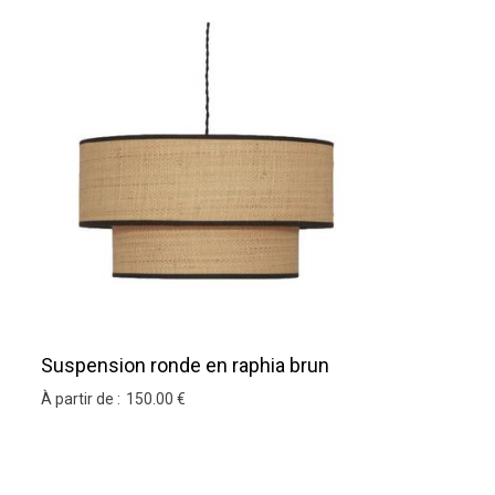
Suspension ronde en raphia brun
bordure noir
À partir de :
150
.00
€