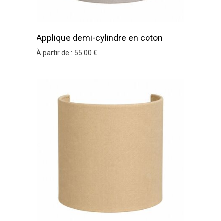
Applique demi-cylindre en coton
argile
À partir de :
55
.00
€