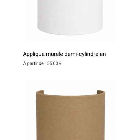
Applique murale demi-cylindre en
coton blanc
À partir de :
55
.00
€