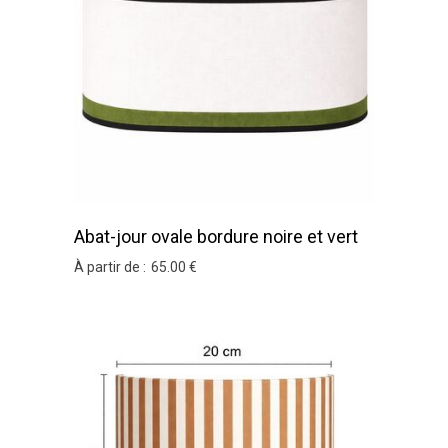
Abat-jour ovale bordure noire et vert
olive 25 cm hauteur 18 cm
À partir de :
65
.00
€