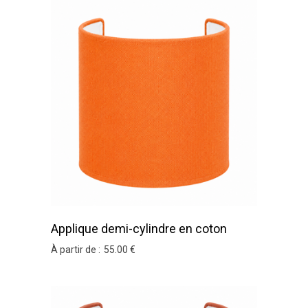
Applique demi-cylindre en coton
orange
À partir de :
55
.00
€