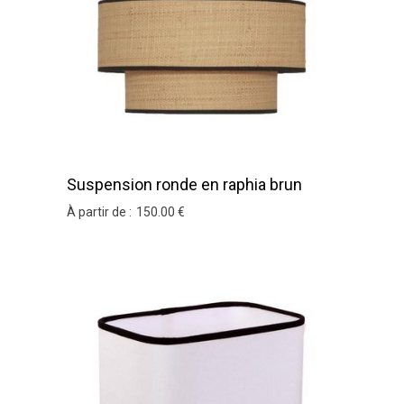
Suspension ronde en raphia brun
bordure noir
À partir de :
150
.00
€