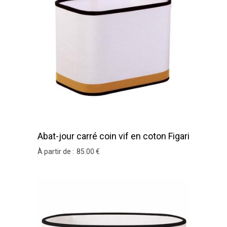
Abat-jour carré coin vif en coton Figari
25x25x20
À partir de :
85
.00
€