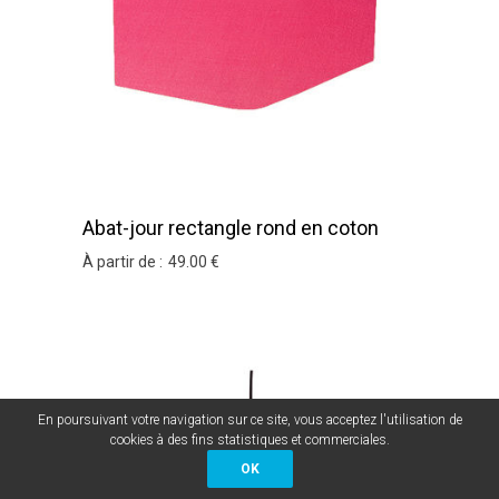
Abat-jour rectangle rond en coton
rose
À partir de :
49
.00
€
En poursuivant votre navigation sur ce site, vous acceptez l'utilisation de
cookies à des fins statistiques et commerciales.
OK