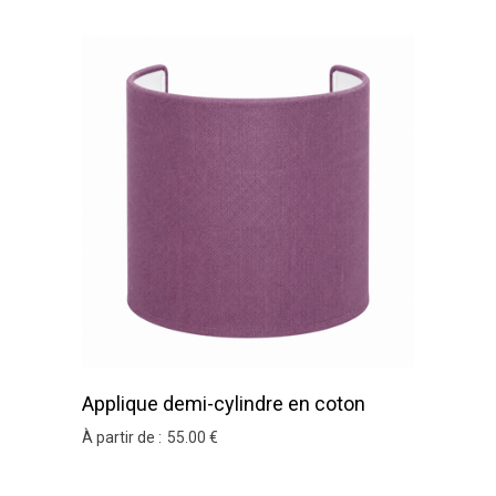
Applique demi-cylindre en coton
aubergine
À partir de :
55
.00
€