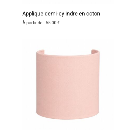
Applique demi-cylindre en coton
sable
À partir de :
55
.00
€