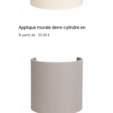
Applique murale demi-cylindre en
coton ivoire
À partir de :
55
.00
€