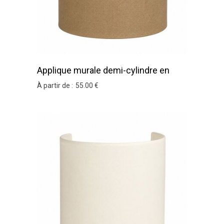
Applique murale demi-cylindre en
coton ficelle
À partir de :
55
.00
€