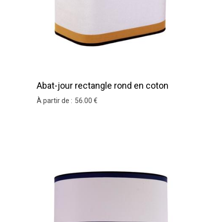
Abat-jour rectangle rond en coton
Figari
À partir de :
56
.00
€