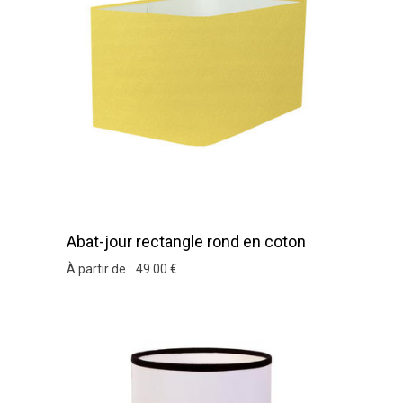
Abat-jour rectangle rond en coton
jaune pâle
À partir de :
49
.00
€