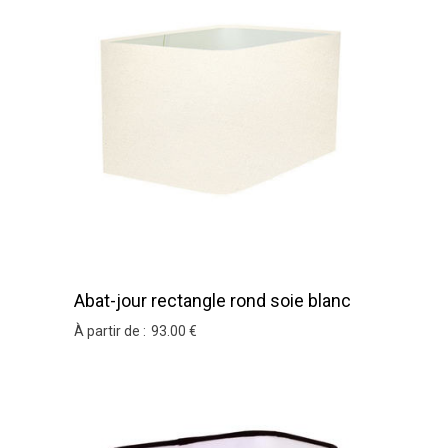
Abat-jour rectangle rond soie blanc
bordure ton sur ton
À partir de :
93
.00
€