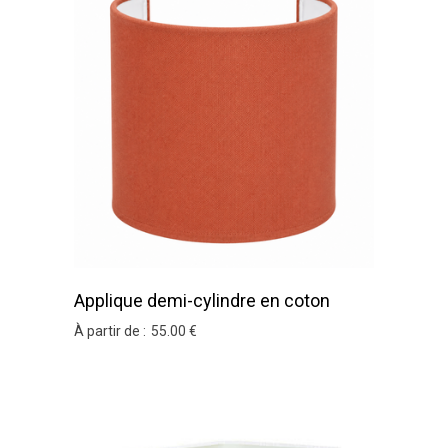
Applique demi-cylindre en coton
teracotta
À partir de :
55
.00
€