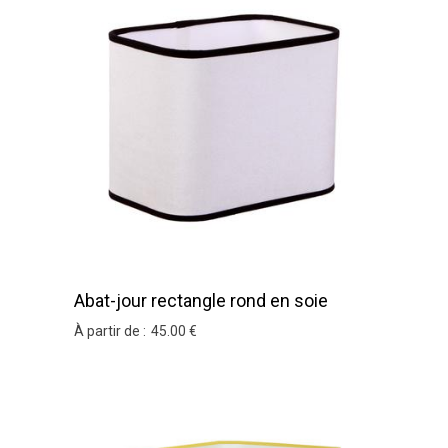
Abat-jour rectangle rond en soie
Zonza
À partir de :
45
.00
€