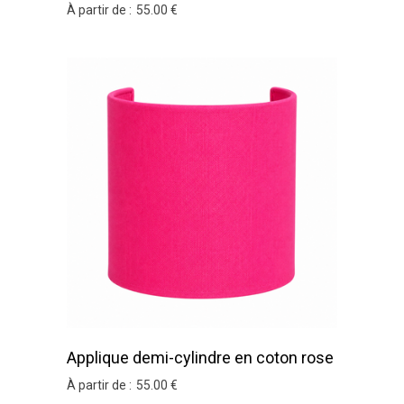
blanc cassé
À partir de :
55
.00
€
Applique demi-cylindre en coton rose
fuschia
À partir de :
55
.00
€