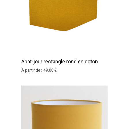
Abat-jour rectangle rond en coton
moutarde
À partir de :
49
.00
€