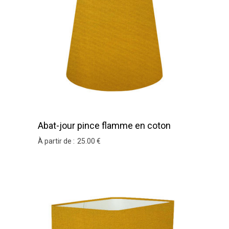
Abat-jour pince flamme en coton
moutarde
À partir de :
25
.00
€