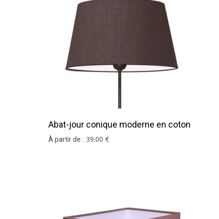
Si vous ne trouvez pas votre coloris ou votre d
Abat-jour conique moderne en coton
chocolat
39
.00
€
À partir de :