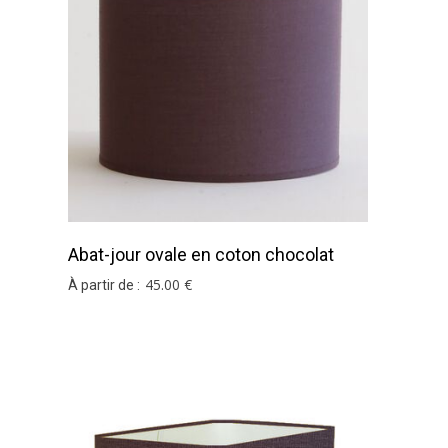
imension, n'hésitez pas à contacter notre
service su
Abat-jour ovale en coton chocolat
45
.00
€
À partir de :