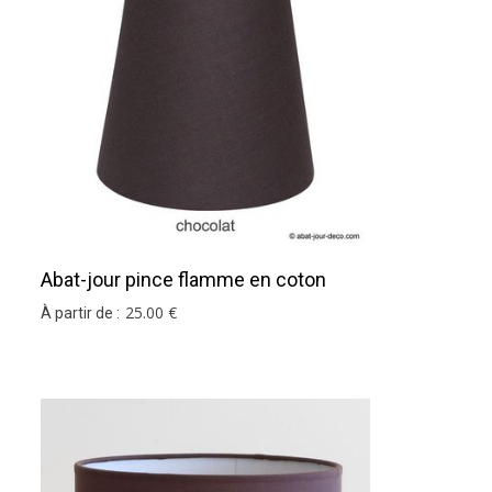
r mesure
.
Abat-jour pince flamme en coton
chocolat
25
.00
€
À partir de :