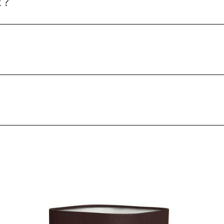
 ?
HAUT x PENTE
adaptateur
cliquez ici