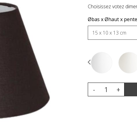
Choisissez votez dimen
Øbas x Øhaut x pente