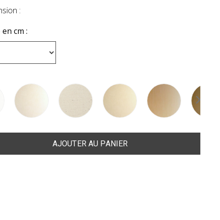
sion :
 en cm :