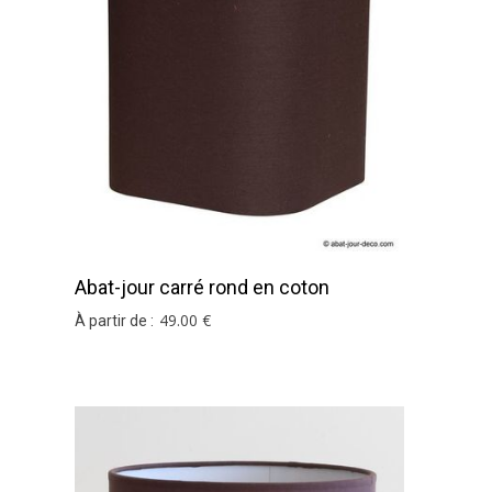
Abat-jour carré rond en coton
chocolat
49
.00
€
À partir de :