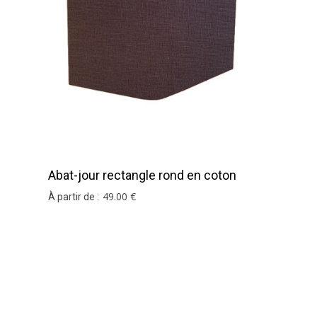
Abat-jour rectangle rond en coton
chocolat
49
.00
€
À partir de :