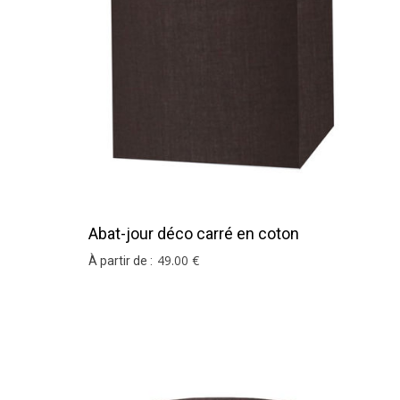
Abat-jour déco carré en coton
chocolat
49
.00
€
À partir de :