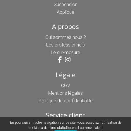
Suspension
Applique
A propos
Qui sommes nous ?
Les professionnels
Le sur-mesure
Légale
CGV
Mentions légales
Politique de confidentialité
Service client
En poursuivant votre navigation sur ce site, vous acceptez l'utilisation de
03 44 21 85 33
cookies à des fins statistiques et commerciales.