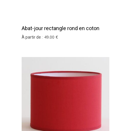
Abat-jour rectangle rond en coton
rouge
49
.00
€
À partir de :