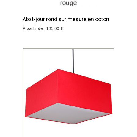
Abat-jour rond sur mesure en coton
rouge pvc or
135
.00
€
À partir de :