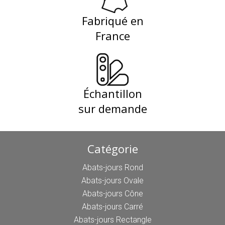
Fabriqué en
France
Échantillon
sur demande
Catégorie
Abats-jours Rond
Abats-jours Ovale
Abats-jours Cône
Abats-jours Carré
Abats-jours Rectangle