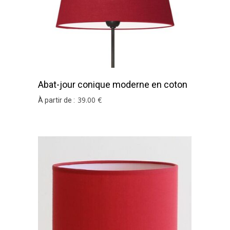
Abat-jour conique moderne en coton
rouge
39
.00
€
À partir de :