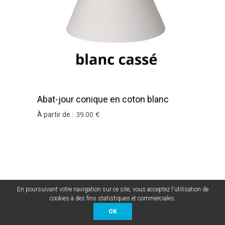
Abat-jour conique en coton blanc
cassé
39
.00
€
À partir de :
En poursuivant votre navigation sur ce site, vous acceptez l'utilisation de
cookies à des fins statistiques et commerciales.
OK