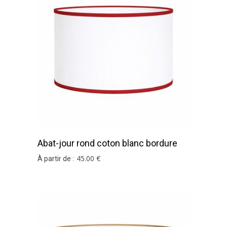
Abat-jour rond coton blanc bordure
rouge
45
.00
€
À partir de :