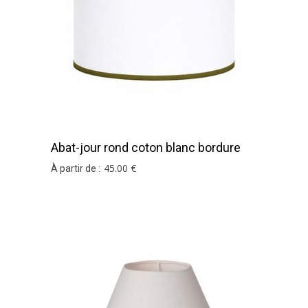
Abat-jour rond coton blanc bordure
vert olive
45
.00
€
À partir de :