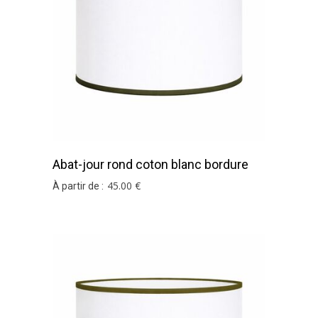
Abat-jour rond coton blanc bordure
vert kaki
45
.00
€
À partir de :