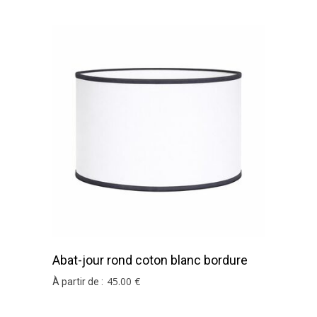
Abat-jour rond coton blanc bordure
gris ardoise
45
.00
€
À partir de :