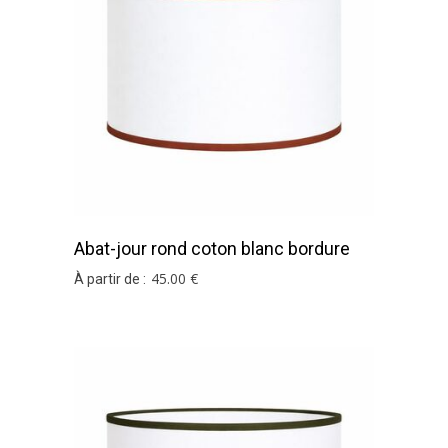
Abat-jour rond coton blanc bordure
terracota
45
.00
€
À partir de :