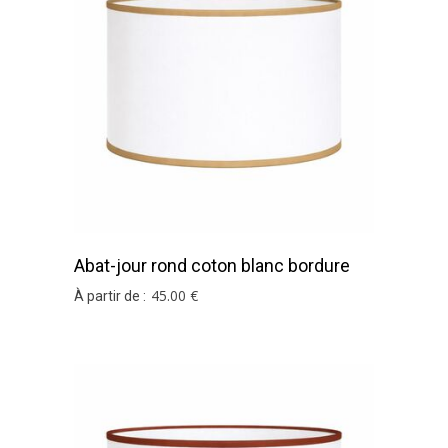
Abat-jour rond coton blanc bordure
sable
45
.00
€
À partir de :