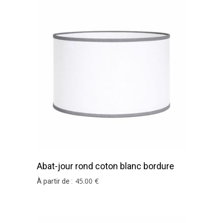
Abat-jour rond coton blanc bordure
gris souris
45
.00
€
À partir de :