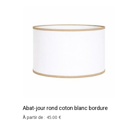
Abat-jour rond coton blanc bordure
ficelle
45
.00
€
À partir de :