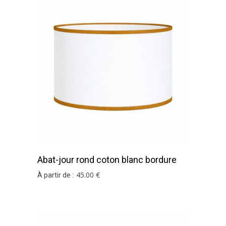
Abat-jour rond coton blanc bordure
moutarde
45
.00
€
À partir de :