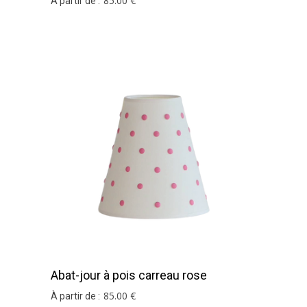
85
.00
€
À partir de :
Abat-jour à pois carreau rose
85
.00
€
À partir de :