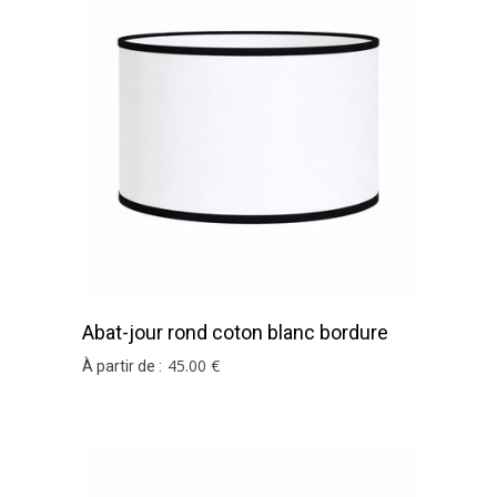
Abat-jour rond coton blanc bordure
noir
45
.00
€
À partir de :