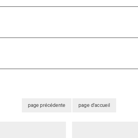
LONGUEUR x LARGEUR x HAUTEUR
DÉTAILS ET CONSEILS D'ENTRETIEN
Abat-jour :
Les differents types de livraison
Cadre :
 pas votre coloris ou votre dimension, n'hésitez pas
Entretien :