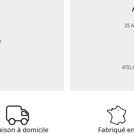
Type de culot :
25 A
E27
h
E14
ATEL
aison à domicile
Fabriqué e