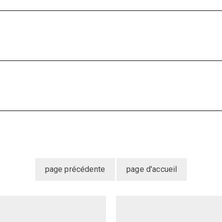
LONGUEUR TOTAL x HAUTEUR TOTAL
DÉTAILS ET CONSEILS D'ENTRETIEN
Abat-jour :
Les differents types de livraison
Cadre :