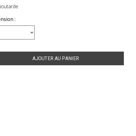
 moutarde
nsion :