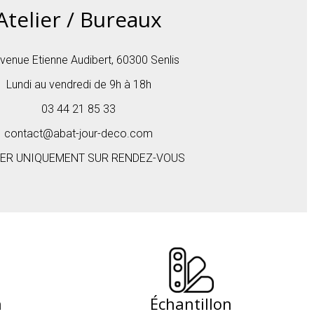
Atelier / Bureaux
venue Etienne Audibert, 60300 Senlis
Lundi au vendredi de 9h à 18h
03 44 21 85 33
ter notre
service sur mesure
.
contact@abat-jour-deco.com
IER UNIQUEMENT SUR RENDEZ-VOUS
cliquez ici
n
Échantillon