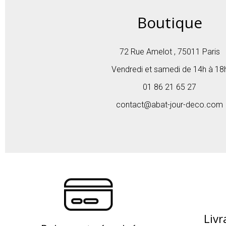
Boutique
72 Rue Amelot , 75011 Paris
Vendredi et samedi de 14h à 18
01 86 21 65 27
Si vous ne trouvez pas votr
contact@abat-jour-deco.com
Livr