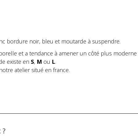
nc bordure noir, bleu et moutarde à suspendre.
porelle et a tendance à amener un côté plus moderne 
de existe en
S
,
M
ou
L
.
otre atelier situé en france.
 ?