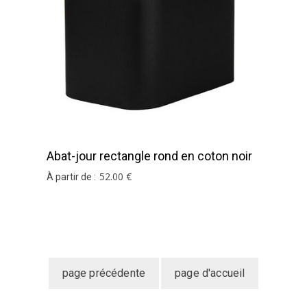
imension, n'hésitez pas à contacter notre
service su
Abat-jour rectangle rond en coton noir
et argent
52
.00
€
À partir de :