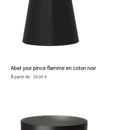
Abat-jour pince flamme en coton noir
et argent
29
.00
€
À partir de :