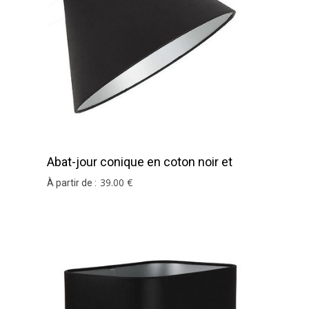
Abat-jour conique en coton noir et
argent
39
.00
€
À partir de :