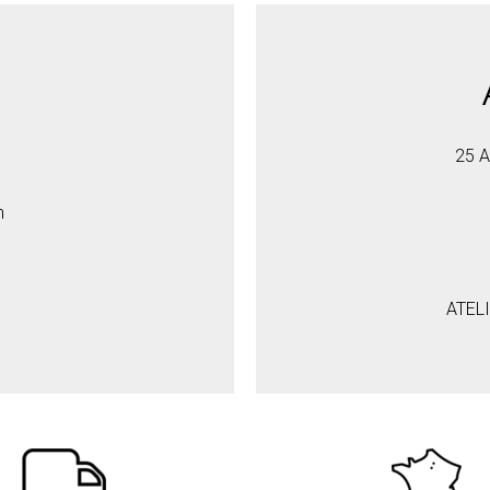
25 A
h
ATEL