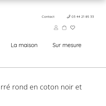
Contact
Contact
03 44 21 85 33
La maison
Sur mesure
arré rond en coton noir et