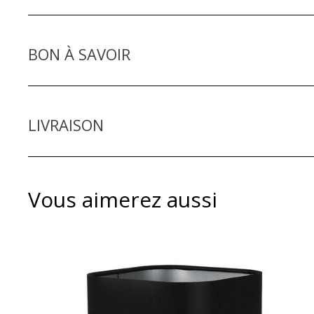
LONGUEUR x LARGEUR x HAUTEUR
BON À SAVOIR
DÉTAILS ET CONSEILS D'ENTRETIEN
LIVRAISON
Vous aimerez aussi
Les différents types de livraison