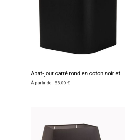
Abat-jour carré rond en coton noir et
argent
55
.00
€
À partir de :