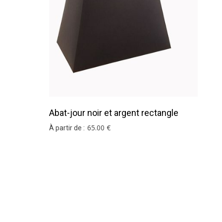
Si vous ne trouvez pas votre coloris ou votre d
Abat-jour noir et argent rectangle
pyramide en coton
65
.00
€
À partir de :