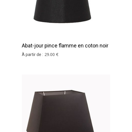
Abat-jour pince flamme en coton noir
et argent
29
.00
€
À partir de :