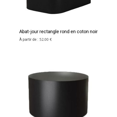
Abat-jour rectangle rond en coton noir
et argent
52
.00
€
À partir de :