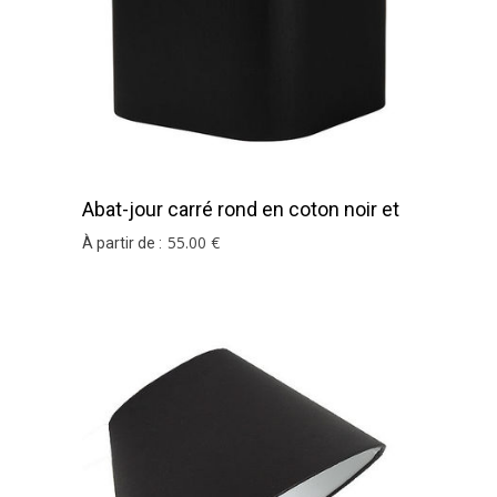
Abat-jour carré rond en coton noir et
argent
55
.00
€
À partir de :