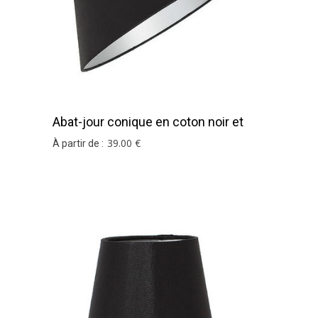
Abat-jour conique en coton noir et
argent
39
.00
€
À partir de :