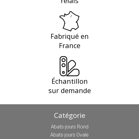
relais
Fabriqué en
France
Échantillon
sur demande
Catégorie
Abats-jours Rond
Abats-jours Ovale