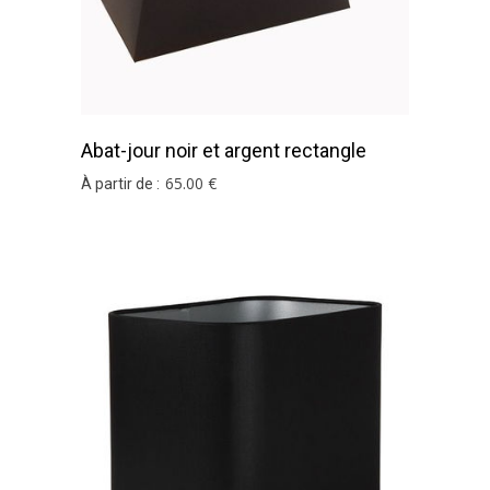
Abat-jour noir et argent rectangle
pyramide en coton
65
.00
€
À partir de :