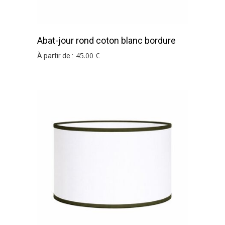
Abat-jour rond coton blanc bordure
terracota
45
.00
€
À partir de :