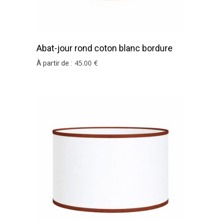
Abat-jour rond coton blanc bordure
sable
45
.00
€
À partir de :