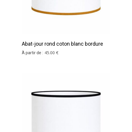
Abat-jour rond coton blanc bordure
moutarde
45
.00
€
À partir de :