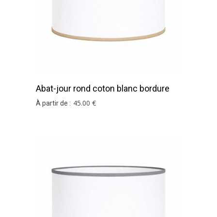
Abat-jour rond coton blanc bordure
ficelle
45
.00
€
À partir de :