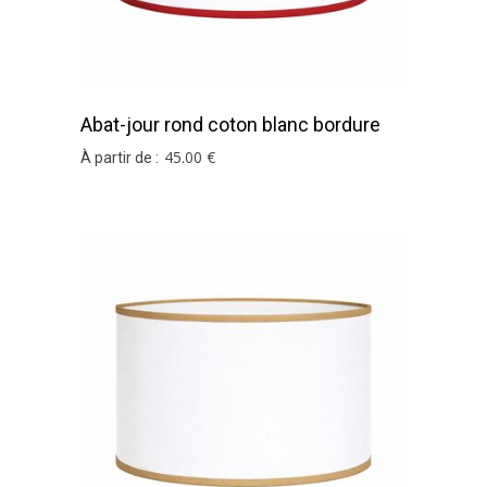
Abat-jour rond coton blanc bordure
rouge
45
.00
€
À partir de :