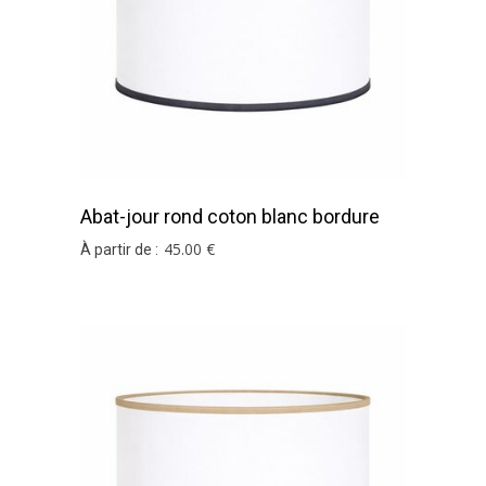
Abat-jour rond coton blanc bordure
gris ardoise
45
.00
€
À partir de :