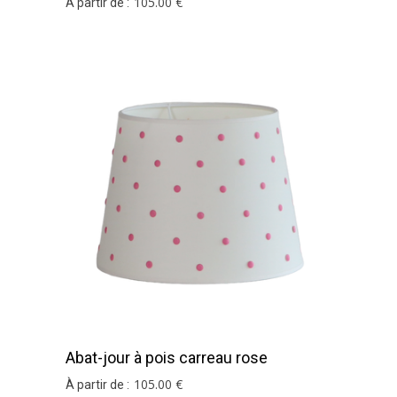
105
.00
€
À partir de :
Abat-jour à pois carreau rose
105
.00
€
À partir de :