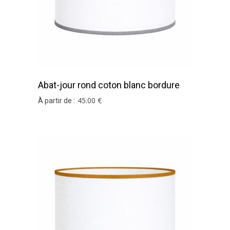
Abat-jour rond coton blanc bordure
gris souris
45
.00
€
À partir de :