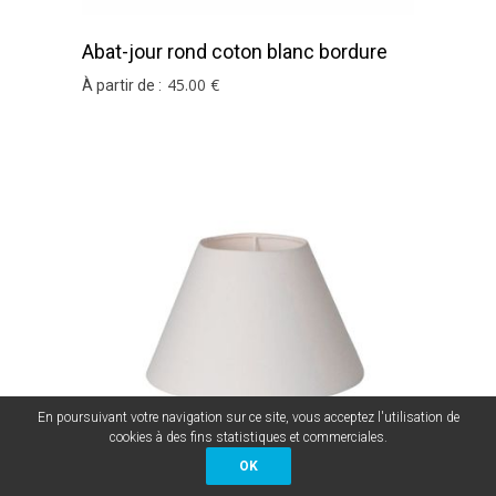
Abat-jour rond coton blanc bordure
vert olive
45
.00
€
À partir de :
En poursuivant votre navigation sur ce site, vous acceptez l'utilisation de
cookies à des fins statistiques et commerciales.
OK