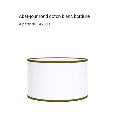
Abat-jour rond coton blanc bordure
vert kaki
45
.00
€
À partir de :