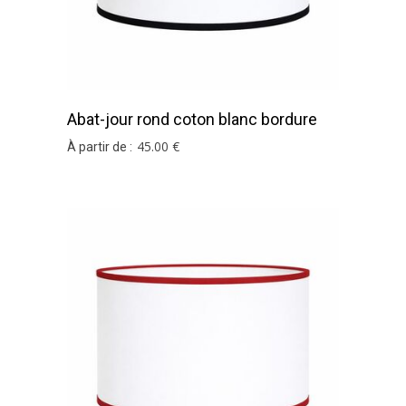
Abat-jour rond coton blanc bordure
noir
45
.00
€
À partir de :