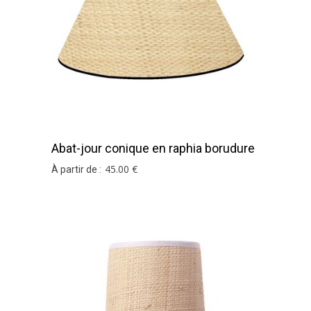
Abat-jour conique en raphia borudure
noire
45
.00
€
À partir de :