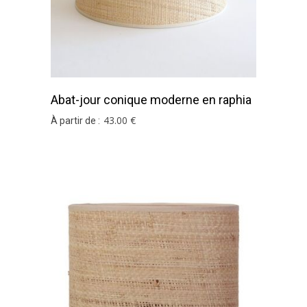
Abat-jour conique moderne en raphia
brun
43
.00
€
À partir de :