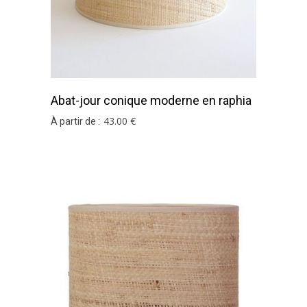
Abat-jour conique moderne en raphia
brun
43
.00
€
À partir de :