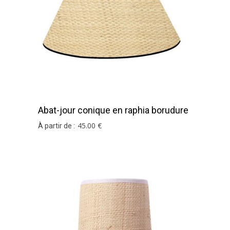
Abat-jour conique en raphia borudure
noire
45
.00
€
À partir de :