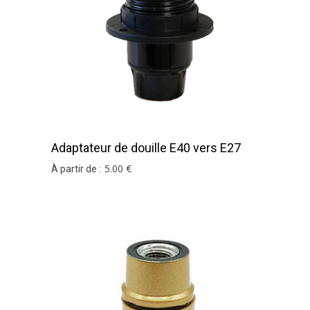
Adaptateur de douille E40 vers E27
Noir
5
.00
€
À partir de :