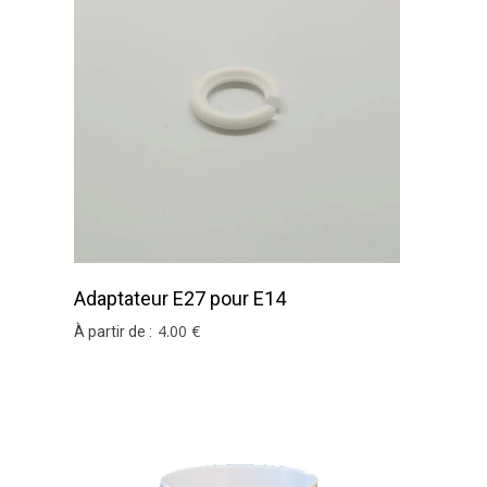
Entretien :
Comment nettoyer son Abat-jour ?
s souhaitez des conseils et astuces ?
Visitez notre b
Type de culot :
e coloris ou votre dimension, n'hésitez pas à contac
E27
E14
Adaptateur E27 pour E14
4
.00
€
À partir de :