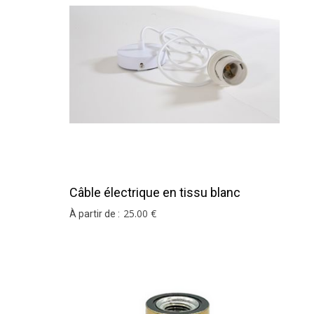
Vou
Si vous ne trouvez pas votr
Câble électrique en tissu blanc
25
.00
€
À partir de :