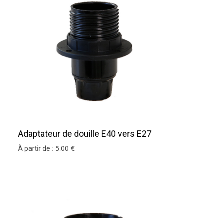
log
!
ter notre
service sur mesure
.
cliquez ici
Adaptateur de douille E40 vers E27
Noir
5
.00
€
À partir de :