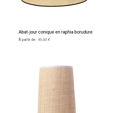
Abat-jour conique en raphia borudure
noire
45
.00
€
À partir de :