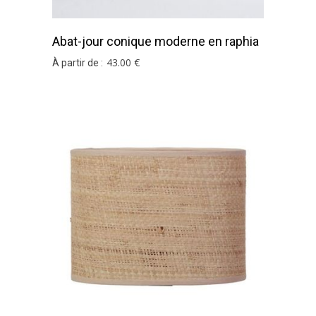
Abat-jour conique moderne en raphia
brun
43
.00
€
À partir de :