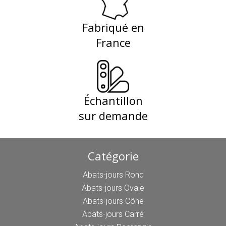
Fabriqué en
France
Échantillon
sur demande
Catégorie
Abats-jours Rond
Abats-jours Ovale
Abats-jours Cône
Abats-jours Carré