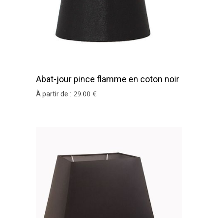
Abat-jour pince flamme en coton noir
et argent
29
.00
€
À partir de :