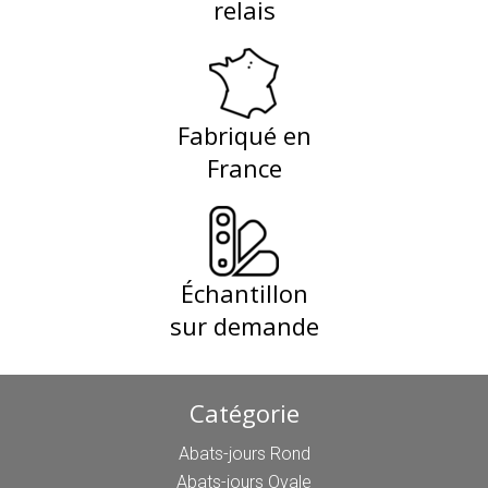
relais
Fabriqué en
France
Échantillon
sur demande
Catégorie
Abats-jours Rond
Abats-jours Ovale