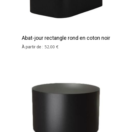
Abat-jour rectangle rond en coton noir
et argent
52
.00
€
À partir de :