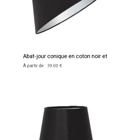
Abat-jour conique en coton noir et
argent
39
.00
€
À partir de :