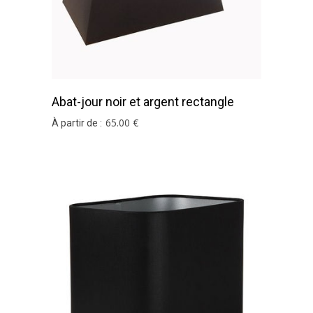
Abat-jour noir et argent rectangle
pyramide en coton
65
.00
€
À partir de :