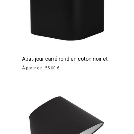
Abat-jour carré rond en coton noir et
argent
55
.00
€
À partir de :