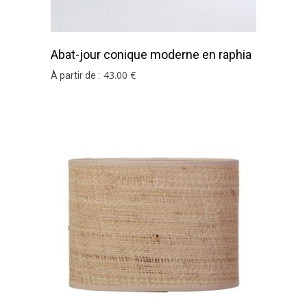
Abat-jour conique moderne en raphia
brun
43
.00
€
À partir de :