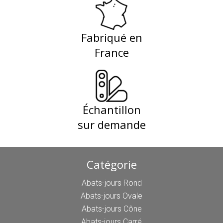
Fabriqué en
France
Échantillon
sur demande
Catégorie
Abats-jours Rond
Abats-jours Ovale
Abats-jours Cône
Abats-jours Carré