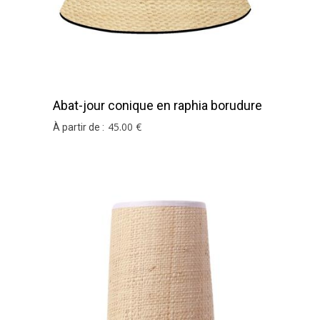
Abat-jour conique en raphia borudure
noire
45
.00
€
À partir de :